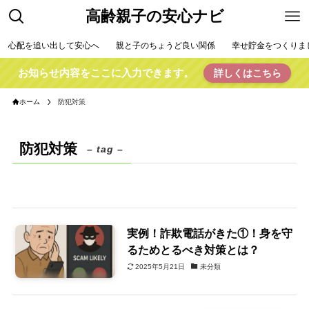
高齢親子の安心ナビ
心配を追い出して安心へ
親と子のちょうど良い関係
幸せ貯金をつくりま
お知らせ内容をここに入力できます。
詳しくはこちら
ホーム
防犯対策
防犯対策
– tag –
実例！詐欺電話がきた①！身を守
るためとるべき対策とは？
2025年5月21日
未分類