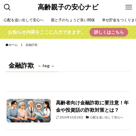
高齢親子の安心ナビ
心配を追い出して安心へ
親と子のちょうど良い関係
幸せ貯金をつくりま
お知らせ内容をここに入力できます。
詳しくはこちら
ホーム
金融詐欺
金融詐欺
– tag –
高齢者向け金融詐欺に要注意！年
金や投資話の詐欺対策とは？
2024年10月19日
心配を追い出して安心へ