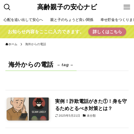
高齢親子の安心ナビ
心配を追い出して安心へ
親と子のちょうど良い関係
幸せ貯金をつくりま
お知らせ内容をここに入力できます。
詳しくはこちら
ホーム
海外からの電話
海外からの電話
– tag –
実例！詐欺電話がきた①！身を守
るためとるべき対策とは？
2025年5月21日
未分類