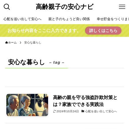
高齢親子の安心ナビ
心配を追い出して安心へ
親と子のちょうど良い関係
幸せ貯金をつくりま
お知らせ内容をここに入力できます。
詳しくはこちら
ホーム
安心な暮らし
安心な暮らし
– tag –
高齢の親を守る強盗詐欺対策と
は？家族でできる実践法
2024年10月24日
心配を追い出して安心へ